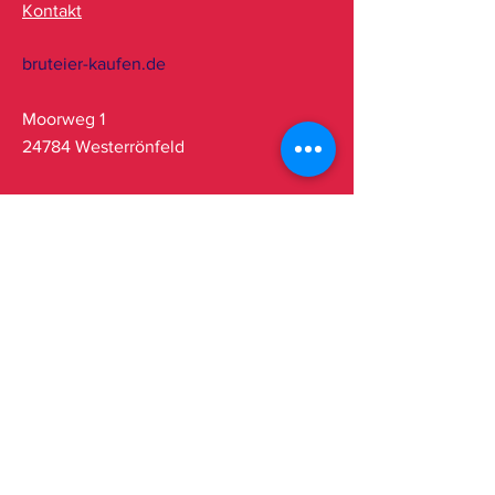
Kontakt
bruteier-kaufen.de
Moorweg 1
24784 Westerrönfeld
Kundenservice
+49 (0) 176 95557497
(Mo-Fr 8-18 Uhr)
info@bruteier-kaufen.de
FAQ
Versand & Retouren
Impressum & Datenschutz
Sicherer Versand durch: