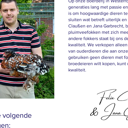
Op onze boerderij in Westerrö
generaties lang met passie e
is om hoogwaardige dieren t
sluiten wat betreft uiterlijk e
Claußen en Jana Garbrecht, b
pluimveefokken met zich mee. 
andere fokkers staat bij ons d
kwaliteit. We verkopen allee
van ouderdieren die aan onz
gebruiken geen dieren met fo
broedeieren wilt kopen, kunt
kwaliteit.
de volgende
gen: