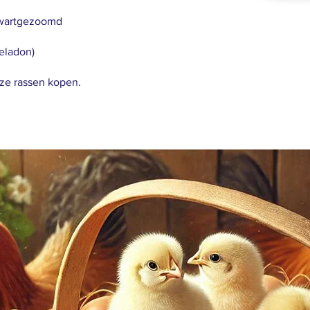
Zwartgezoomd
eladon)
nze rassen kopen.