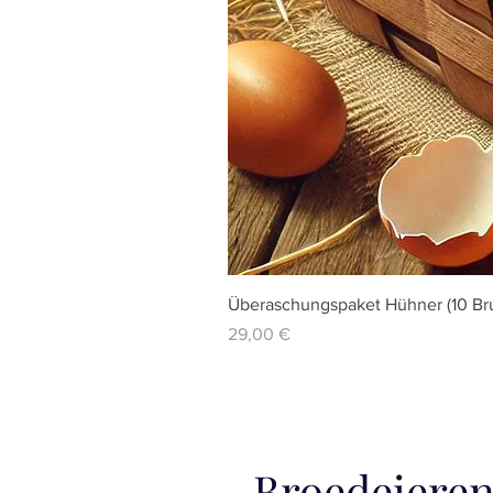
Überaschungspaket Hühner (10 Bru
Preis
29,00 €
Broedeiere