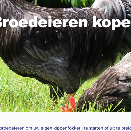
roedeieren kop
oedeieren om uw eigen kippenfokkerij te starten of uit te brei