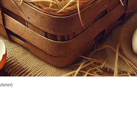
Schnellansicht
teier)
n