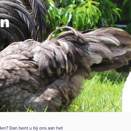
en
den? Dan bent u bij ons aan het