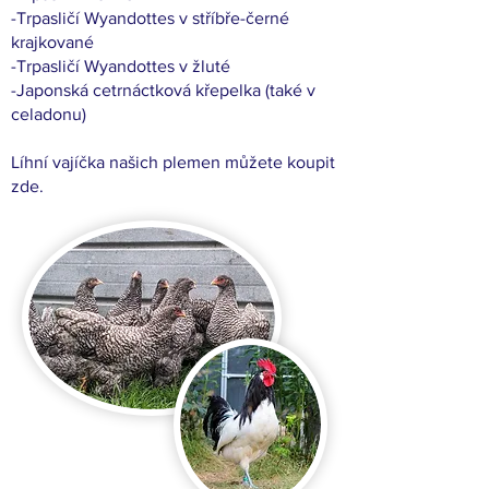
-Trpasličí Wyandottes v stříbře-černé
krajkované
-Trpasličí Wyandottes v žluté
-Japonská cetrnáctková křepelka (také v
celadonu)
Líhní vajíčka našich plemen můžete koupit
zde.