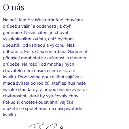
O nás
Na naší farmě v Westerrönfeld chováme
drůbež s vášní a oddaností již čtyři
generace. Naším cílem je chovat
vysokokvalitní zvířata, aniž bychom
upouštěli od vzhledu a výkonu. Naši
odborníci, Felix Claußen a Jana Garbrecht,
přinášejí mnoholeté zkušenosti s chovem
drůbeže. Na rozdíl od mnoha jiných
chovatelů není naším cílem zisk, ale
kvalita. Prodáváme pouze líhní vajíčka a
mladá zvířata od rodičů, kteří splňují naše
vysoké standardy, a nepoužíváme zvířata s
chybnostmi, které by vylučovaly chov.
Pokud si chcete koupit líhní vajíčka,
můžete se spolehnout na naši prvotřídní
kvalitu.