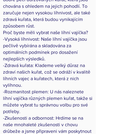
chována s ohledem na jejich pohodlí. To
zaručuje nejen vysokou líhnivost, ale také
zdravá kuřata, která budou vynikajícím
způsobem růst.
Proč byste měli vybrat naše líhní vajíčka?
-Vysoká líhnivost: Naše líhní vajíčka jsou
pečlivě vybírána a skladována za
optimálních podmínek pro dosažení
nejlepších výsledků.
-Zdravá kuřata: Klademe velký důraz na
zdraví našich kuřat, což se odráží v kvalitě
líhních vajec a kuřatech, která z nich
vylíhnou.
-Rozmanitost plemen: U nás naleznete
líhní vajíčka různých plemen kuřat, takže si
můžete vybrat tu správnou volbu pro své
potřeby.
-Zkušenosti a odbornost: Hrdíme se na
naše mnohaleté zkušenosti v chovu
drůbeže a jsme připraveni vám poskytnout