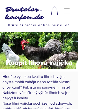
Bruteier-
kaufen.de
Bruteier sicher online bestellen
Koupit líhová vajíčka
Hledáte vysokou kvalitu líhních vajec,
abyste mohli zahájit nebo rozšířit vlastní
chov kuřat? Pak jste na správném místě!
Nabízíme vám široký výběr líhních vajec
nejvyšší kvality.
Naše líhní vajíčka pocházejí od zdravých,
dobře péčí udržovaných kuřat, která jsou